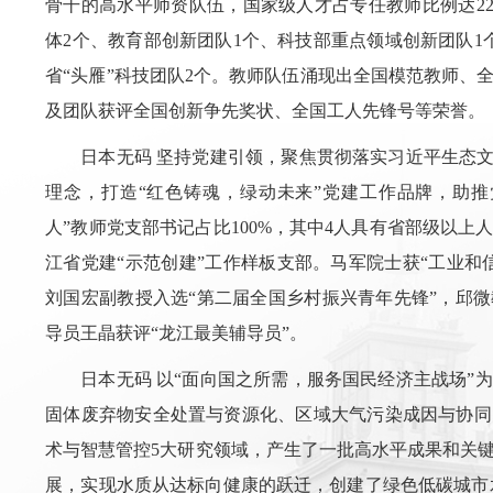
骨干的高水平师资队伍，国家级人才占专任教师比例达2
体2个、教育部创新团队1个、科技部重点领域创新团队1
省“头雁”科技团队2个。教师队伍涌现出全国模范教师、
及团队获评全国创新争先奖状、全国工人先锋号等荣誉。
日本无码 坚持党建引领，聚焦贯彻落实习近平生态文
理念，打造“红色铸魂，绿动未来”党建工作品牌，助推
人”教师党支部书记占比100%，其中4人具有省部级以
江省党建“示范创建”工作样板支部。马军院士获“工业和
刘国宏副教授入选“第二届全国乡村振兴青年先锋”，邱
导员王晶获评“龙江最美辅导员”。
日本无码 以“面向国之所需，服务国民经济主战场”
固体废弃物安全处置与资源化、区域大气污染成因与协同
术与智慧管控5大研究领域，产生了一批高水平成果和关
展，实现水质从达标向健康的跃迁，创建了绿色低碳城市水