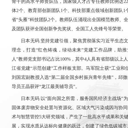
骨干的高水平师资队伍，国家级人才占专任教师比例达2
体2个、教育部创新团队1个、科技部重点领域创新团队1
省“头雁”科技团队2个。教师队伍涌现出全国模范教师、
及团队获评全国创新争先奖状、全国工人先锋号等荣誉。
日本无码 坚持党建引领，聚焦贯彻落实习近平生态文
理念，打造“红色铸魂，绿动未来”党建工作品牌，助推
人”教师党支部书记占比100%，其中4人具有省部级以
江省党建“示范创建”工作样板支部。马军院士获“工业和
刘国宏副教授入选“第二届全国乡村振兴青年先锋”，邱
导员王晶获评“龙江最美辅导员”。
日本无码 以“面向国之所需，服务国民经济主战场”
固体废弃物安全处置与资源化、区域大气污染成因与协同
术与智慧管控5大研究领域，产生了一批高水平成果和关
展，实现水质从达标向健康的跃迁，创建了绿色低碳城市水