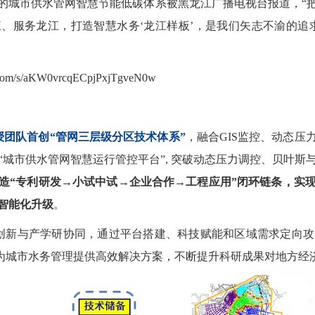
的城市供水管网智慧节能低碳体系被黑龙江广播电视台报道，“
、服务龙江，打造智慧水务‘龙江样板’，是我们矢志不渝的追
q.com/s/aKW0vrcqECpjPxjTgveN0w
团队首创‌“管网三层级分区技术体系”‌
，融合GIS监控、动态压
“城市供水管网智慧运行管控平台”, 突破动态压力调控、贝叶
造“专利研发→小试中试→企业合作→工程应用”‌闭环链条，实
智能化升级
。
创新与产学研协同，通过平台搭建、科技赋能和区域需求定向攻关
，为城市水务管理提供高效解决方案，不断提升科研成果对地方经